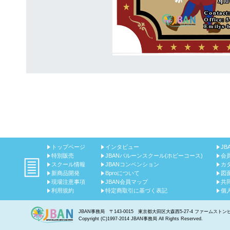
トップページ
インタビュー
JB
特別販売
JBANバルーンスクール(ホビーコース)
会
スクール情報
JBANコンベンション
カ
新商品開発
Bproについて
図
現場注意事項
JBAN会員マップ
共
利用規約
特定商取引に基づく表記
個
JBAN事務局 〒143-0015 東京都大田区大森西5-27-4 ファームストンビルディング3
Copyright (C)1997-2014 JBAN事務局 All Rights Reserved.